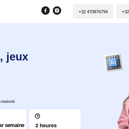
+32 470876794
+32
eux
🕒
aine
2 heures
Durée d’une leçon