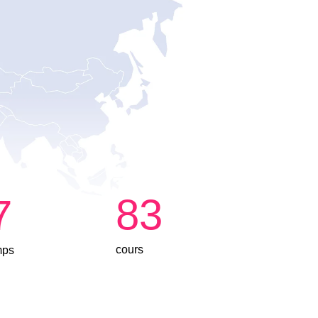
83
7
cours
mps