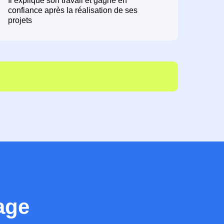
Il explique son travail et gagne en
confiance après la réalisation de ses
projets
age