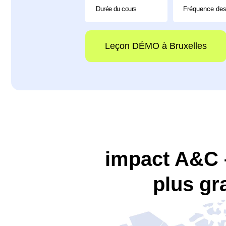
Leçon DÉMO à Bruxelles
impact A&C –
plus gr