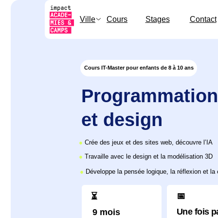
Ville
Cours
Stages
Contact
Cours IT-Master pour enfants de 8 à 10 ans
Programmation, j
et design
●
Crée des jeux et des sites web, découvre l’IA
●
Travaille avec le design et la modélisation 3D
●
Développe la pensée logique, la réflexion et la créativité
📅
⏳
Une fois par sem
9 mois
Durée du cours
Fréquence des leçons