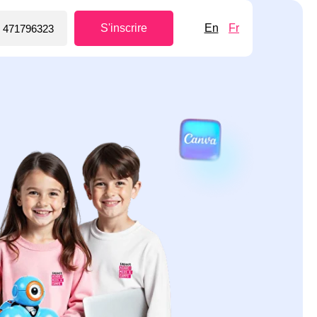
S'inscrire
En
Fr
 471796323