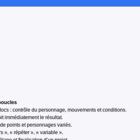
 boucles
 blocs : contrôle du personnage, mouvements et conditions.
it immédiatement le résultat.
de points et personnages variés.
», « répéter », « variable ».
pe et finalisation d’un projet.