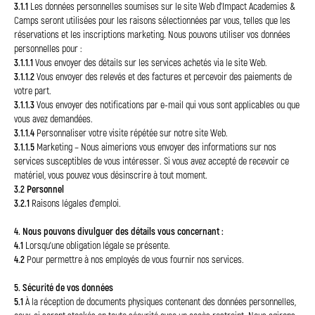
3.1.1
Les données personnelles soumises sur le site Web d'Impact Academies &
Camps seront utilisées pour les raisons sélectionnées par vous, telles que les
réservations et les inscriptions marketing. Nous pouvons utiliser vos données
personnelles pour :
3.1.1.1
Vous envoyer des détails sur les services achetés via le site Web.
3.1.1.2
Vous envoyer des relevés et des factures et percevoir des paiements de
votre part.
3.1.1.3
Vous envoyer des notifications par e-mail qui vous sont applicables ou que
vous avez demandées.
3.1.1.4
Personnaliser votre visite répétée sur notre site Web.
3.1.1.5
Marketing – Nous aimerions vous envoyer des informations sur nos
services susceptibles de vous intéresser. Si vous avez accepté de recevoir ce
matériel, vous pouvez vous désinscrire à tout moment.
3.2 Personnel
3.2.1
Raisons légales d'emploi.
4. Nous pouvons divulguer des détails vous concernant :
4.1
Lorsqu'une obligation légale se présente.
4.2
Pour permettre à nos employés de vous fournir nos services.
5. Sécurité de vos données
5.1
À la réception de documents physiques contenant des données personnelles,