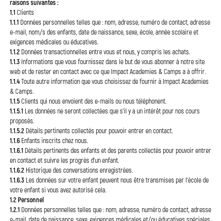
raisons suivantes :
1.1
Clients
1.1.1
Données personnelles telles que : nom, adresse, numéro de contact, adresse
e-mail, nom/s des enfants, date de naissance, sexe, école, année scolaire et
exigences médicales ou éducatives.
1.1.2
Données transactionnelles entre vous et nous, y compris les achats.
1.1.3
Informations que vous fournissez dans le but de vous abonner à notre site
web et de rester en contact avec ce que Impact Academies & Camps a à offrir.
1.1.4
Toute autre information que vous choisissez de fournir à Impact Academies
& Camps.
1.1.5
Clients qui nous envoient des e-mails ou nous téléphonent.
1.1.5.1
Les données ne seront collectées que s'il y a un intérêt pour nos cours
proposés.
1.1.5.2
Détails pertinents collectés pour pouvoir entrer en contact.
1.1.6
Enfants inscrits chez nous.
1.1.6.1
Détails pertinents des enfants et des parents collectés pour pouvoir entrer
en contact et suivre les progrès d'un enfant.
1.1.6.2
Historique des conversations enregistrées.
1.1.6.3
Les données sur votre enfant peuvent nous être transmises par l'école de
votre enfant si vous avez autorisé cela.
1.2 Personnel
1.2.1
Données personnelles telles que : nom, adresse, numéro de contact, adresse
e-mail, date de naissance, sexe, exigences médicales et/ou éducatives spéciales,