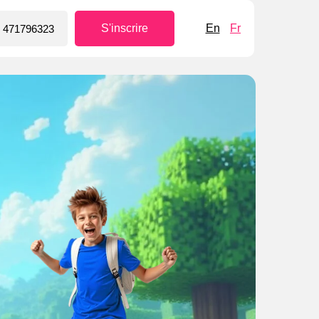
S'inscrire
En
Fr
 471796323