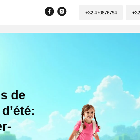
+32 470876794
+32
rs de
d’été:
r-