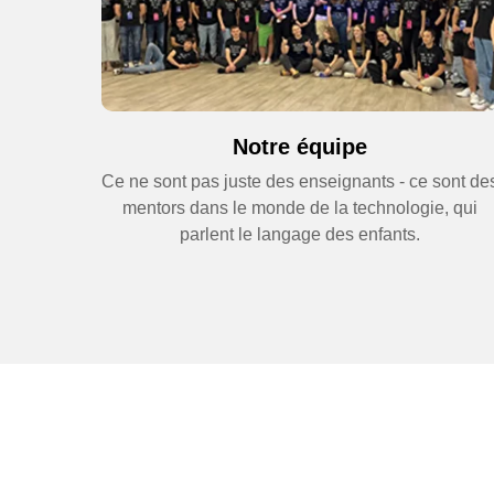
Minec
Notre équipe
5-7 year
Ce ne sont pas juste des enseignants - ce sont de
Full / 
mentors dans le monde de la technologie, qui
parlent le langage des enfants.
●
Explore
●
Create
●
Design 
●
Build s
●
Learn 