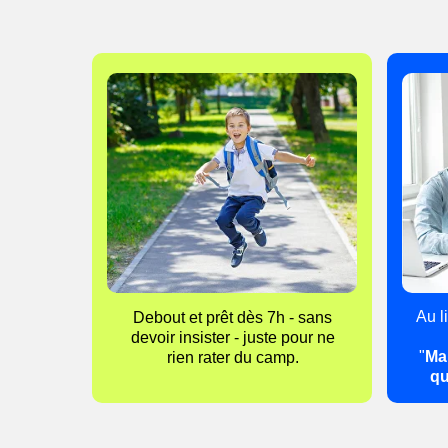
Au l
Debout et prêt dès 7h - sans
devoir insister - juste pour ne
"
Ma
rien rater du camp.
qu