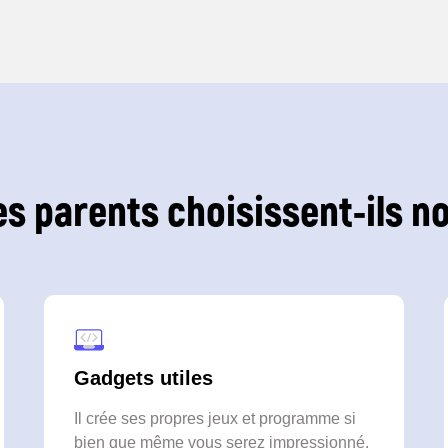
es parents choisissent-ils no
Gadgets utiles
Il crée ses propres jeux et programme si
bien que même vous serez impressionné.