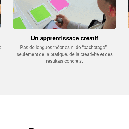
raft Coding & 2D Animation
Un apprentissage créatif
s
5 days
6-10 July
s
Pas de longues théories ni de “bachotage” -
half day
seulement de la pratique, de la créativité et des
résultats concrets.
 coding concepts inside Minecraft
 your own 2D animations and games
characters using Pixilart
imple 3D objects in Tinkercad
game programming with Scratch
Learn More