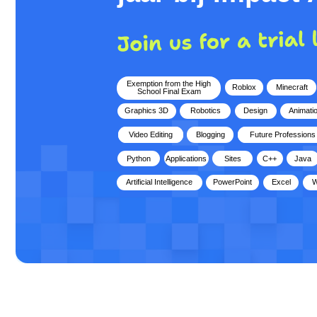
Exemption from the High
Roblox
Minecraft
School Final Exam
Graphics 3D
Robotics
Design
Animation
Microsoft Office
Video Editing
Blogging
Future Professions
Programare
Python
Applications
Sites
C++
Java
Games
Artificial Intelligence
PowerPoint
Excel
Word