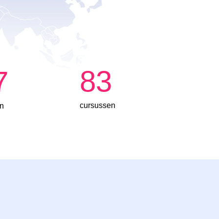
83
7
cursussen
n