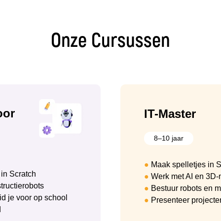
Onze Cursussen
oor
IT-Master
8–10 jaar
●
Maak spelletjes in S
 in Scratch
●
Werk met AI en 3D-
ructierobots
●
Bestuur robots en m
d je voor op school
●
Presenteer projecte
d