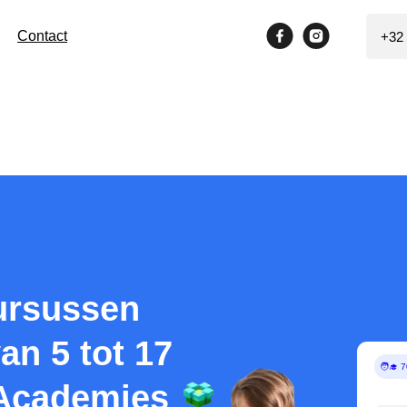
Contact
+32 
ussen
5 tot 17
🧑‍🎓 70.000 leerlingen in 22
cademies
Proefle