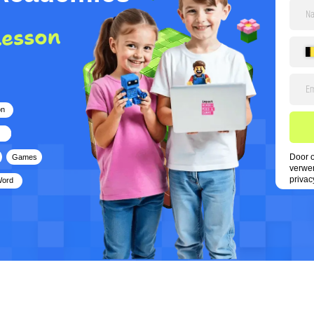
+32
Ver
Door op de knop te klikke
verwerking van persoonsg
privacybeleid.