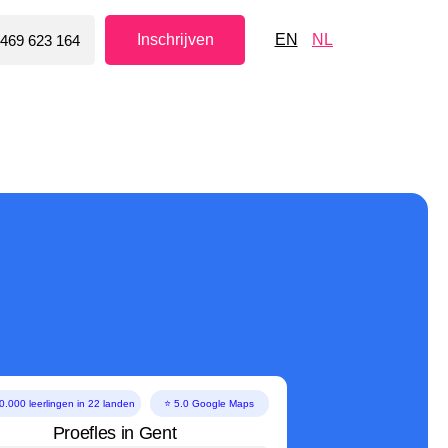
Inschrijven
EN
NL
469 623 164
 landen
⭐ 5.0 Google Maps
s in Gent