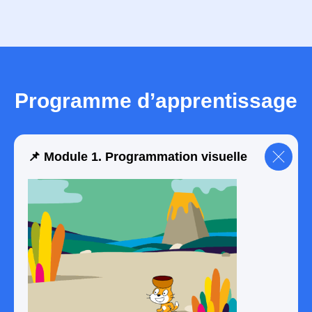
●
Compréhension des concepts "si… alors" ,
"répéter", "ordre"
●
Premières animations et travail avec
couleurs et mouvements
●
Apprentissage du raisonnement étape par
étape
Programme d’apprentissage
🗓️ Après 3 mois:
📌 Module 1. Programmation visuelle
●
Création d’affiches simples dans Canva
●
Premières animations de personnages
●
Présentation de son travail et explication du
processus
●
Portfolio de 5 projets: jeu, site, 3D,
animation, IA