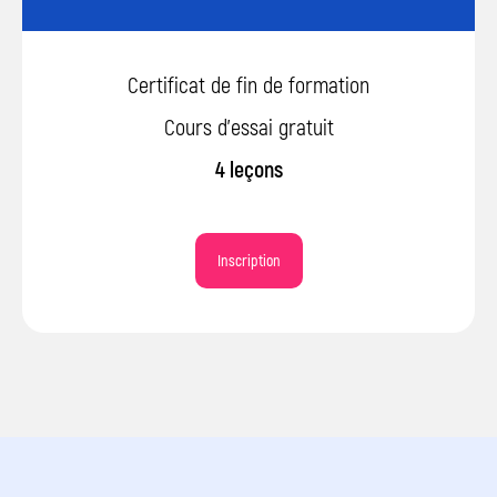
jeux, des sites et découvrir
l’IA et le design 3D?
Certificat de fin de formation
Venez à une leçon d’essai ! Il pourra:
Cours d’essai gratuit
Programmer des jeux et contrôler
4 leçons
des personnages
Découvrir les sites web et
l’intelligence artificielle
Inscription
Travailler avec le graphisme et le
design 3D
+32