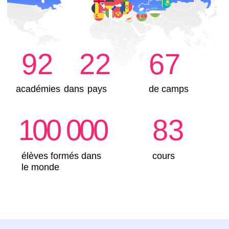
choisissent ce cours IT à
Bruxelles?
L’enfant crée des jeux 2D et 3D
Il apprend à penser de manière logique et à
suivre des étapes une par une