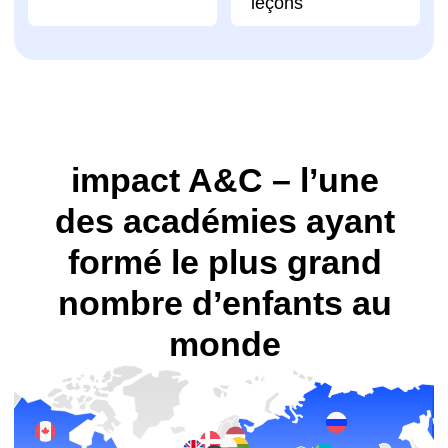
92
22
67
académies
dans
pays
de camps
100 000
83
élèves formés dans
cours
le monde
Pourquoi les parents