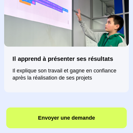
Envoyer une demande
Comment évolue l'enfant
chaque mois?
🗓️ Après 1 mois:
●
Création d’un premier jeu 2D dans Scratch