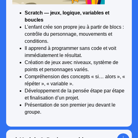
🗓️ Après 9 mois:
Scratch — jeux, logique, variables et
●
Création d’un site web sur Tilda
boucles
●
Modélisation 3D (maison, personnage,
L’enfant crée son propre jeu à partir de blocs :
scène de jeu)
contrôle du personnage, mouvements et
●
Expérimentation avec l’IA (reconnaissance
conditions.
d’images ou gestes)
Il apprend à programmer sans code et voit
●
Travail en mini-équipe : planifier, créer et
présenter
immédiatement le résultat.
Création de jeux avec niveaux, système de
points et personnages variés.
Compréhension des concepts « si… alors », «
répéter », « variable ».
🎓 Fin du cours:
Développement de la pensée étape par étape
● Choisit sa spécialisation préférée : jeu,
et finalisation d’un projet.
site, 3D ou IA
Présentation de son premier jeu devant le
● Réalise un projet complet de l’idée à la
groupe.
présentation
● Présente son projet devant le groupe
● Reçoit un certificat de fin de formation