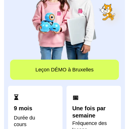
Leçon DÉMO à Bruxelles
⏳
📅
9 mois
Une fois par
semaine
Durée du
Fréquence des
cours
leçons
impact A&C – l’une
des académies ayant
formé le plus grand
nombre d’enfants au
monde