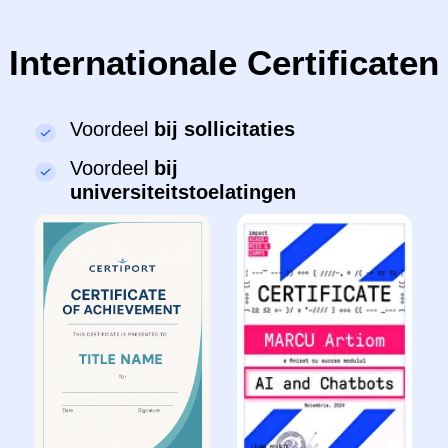
Hoe vordert je kind
tijdens het programma?
🗓️ Na 1 maand:
●
Een personage tot leven brengen in
ScratchJr
: beweging, geluid, kleur