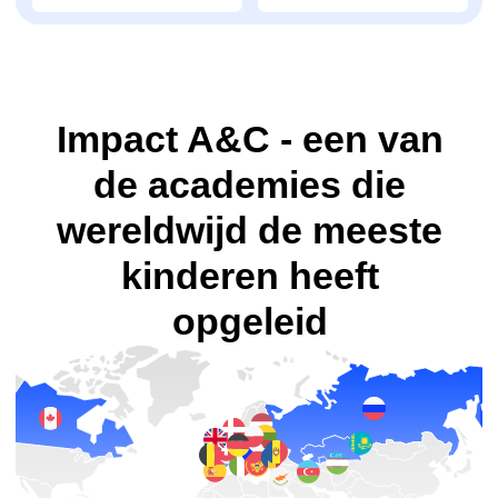
academies
in
landen
kampen
100 000
83
leerlingen wereldwijd
cursussen
opgeleid
Waarom is IT-Intern
geschikt voor kinderen
van 5 tot 7 jaar?
Je kind maakt spelletjes en
programma's in Scratch, Minecraft
en TinkerCAD 3D