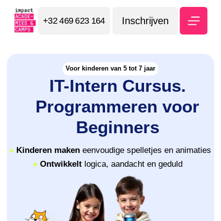
Inschrijven
+32 469 623 164
Voor kinderen van 5 tot 7 jaar
IT-Intern Cursus.
Programmeren voor
Beginners
●
Kinderen maken
eenvoudige spelletjes en animaties
●
Ontwikkelt
logica, aandacht en geduld
⭐ 5.0 Google Maps
Schrijf je in voor een proefles