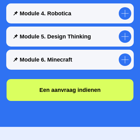
📌 Module 4. Robotica
📌 Module 5. Design Thinking
Stuur een aanvraag
📌 Module 6. Minecraft