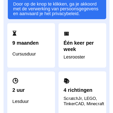
ScratchJr, LEGO,
Lesduur
TinkerCAD, Minecraft
Impact A&C - een van
de academies die
wereldwijd de meeste
kinderen heeft
opgeleid
92
22
67