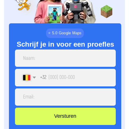
+32
Versturen
Door op de knop te klikken, ga je akkoord
met de verwerking van persoonsgegevens
en aanvaard je het privacybeleid.
⏳
📅
9 maanden
Één keer per
week
Cursusduur
Lesrooster
🕒
📚
2 uur
4 richtingen