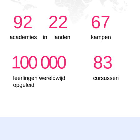
Ze bedenken personages en verhalen terwijl
ze kennismaken met eenvoudige logische
structuren.
Bouwt modellen en programmeert
robots
Kinderen bouwen, bewegen en combineren
elementen — zo ontwikkelen ze motorische
vaardigheden, aandacht en
doorzettingsvermogen.