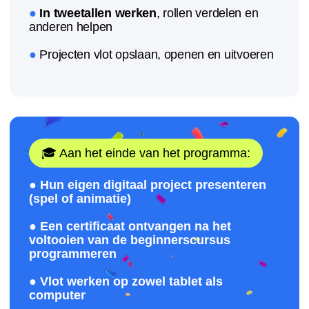
Wil je dat je kind de
eerste stap in IT zet?
Kom naar een proefles in Gent!
Leer de basisprincipes van programmeren
Maak eigen projecten
Ontwikkel logisch en creatief denken
+32