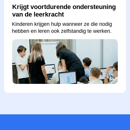
Een aanvraag indienen
Internationale Certificaten
Voordeel
bij sollicitaties
Voordeel
bij
universiteitstoelatingen