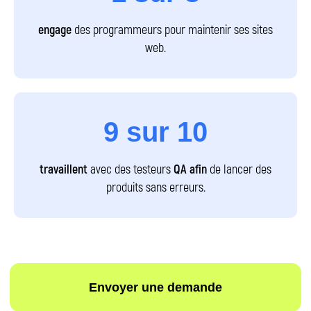
engage
des programmeurs pour maintenir ses sites
web.
9
sur
10
Préparation aux entretiens
travaillent
avec des testeurs
QA afin
de lancer des
Tu apprendras quelles questions attendre et
comment y répondre : gestion du stress,
produits sans erreurs.
questions pièges, négociation salariale.