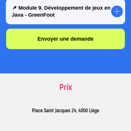
📌 Module 9. Développement de jeux en
Java - GreenFoot
impact A&C – l’une
des académies ayant
formé le plus grand
nombre d’enfants au
monde
Prix
92
22
67
Place Saint Jacques 24, 4000 Liège
académies
dans
pays
de camps
100 000
83