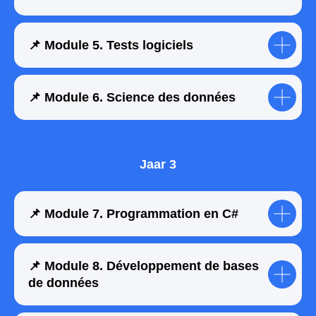
Certificat reconnu
à l’international
Un plus sur le CV de votre enfant,
📌 Module 5. Tests logiciels
même dès l’adolescence
Un avantage pour les inscriptions
universitaires
📌 Module 6. Science des données
Jaar 3
📌 Module 7. Programmation en C#
Inscrivez-vous à un cours d’essai gratuit
📌 Module 8. Développement de bases
de données