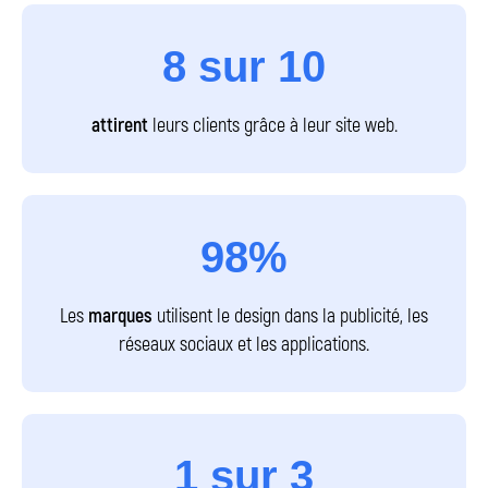
8
sur
10
Envoyer une demande
attirent
leurs clients grâce à leur site web.
98%
Accompagnement vers
Les
marques
utilisent le design dans la publicité, les
l’emploi
réseaux sociaux et les applications.
Création de CV
Tu recevras l’aide d’un spécialiste RH avec
15 ans d’expérience pour rédiger un CV qui
1
sur
3
attire l’attention des employeurs.