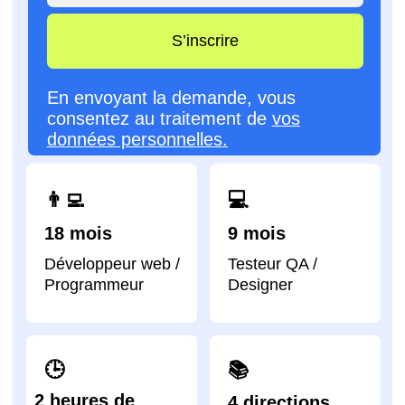
🕒
📚
2 heures de
4 directions
cours
Une fois par
à votre choix
semaine