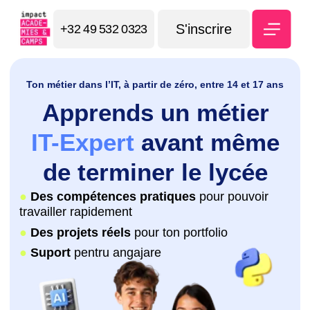
S'inscrire
+32 49 532 0323
Ton métier dans l’IT, à partir de zéro, entre 14 et 17 ans
Apprends un métier
IT-Expert
avant même
de terminer le lycée
●
Des compétences pratiques
pour pouvoir
travailler rapidement
●
Des projets réels
pour ton portfolio
●
Suport
pentru angajare
🧑‍🤝‍🧑25 places
disponibles