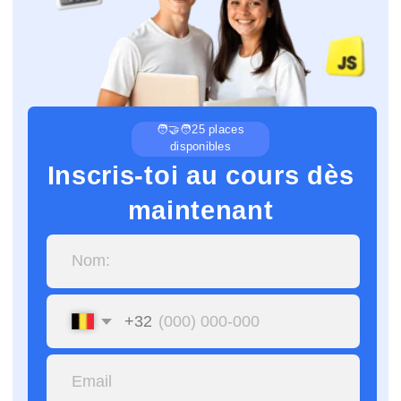
Inscris-toi au cours dès
maintenant
+32
S’inscrire
En envoyant la demande, vous
consentez au traitement de
vos
données personnelles.
👨‍💻
💻
18 mois
9 mois
Développeur web /
Testeur QA /
Programmeur
Designer