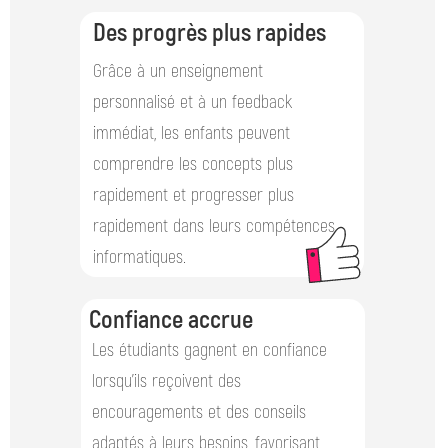
Des progrès plus rapides
Grâce à un enseignement
personnalisé et à un feedback
immédiat, les enfants peuvent
comprendre les concepts plus
rapidement et progresser plus
rapidement dans leurs compétences
informatiques.
Confiance accrue
Increased
Les étudiants gagnent en confiance
lorsqu’ils reçoivent des
которые хотят поскорее получить
Confidence
encouragements et des conseils
самые необходимые знания и
adaptés à leurs besoins, favorisant
начать работать в IT-сфере.