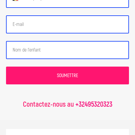
innovation numériques dès aujourd’hui !
447 EUR
495 EUR
RECOMMANDÉ
10 mois
1 341 EUR
SOUMETTRE
1 485 EUR
Contactez-nous au
+32495320323
-10%
1 mois
165 EUR
Explorez des sujets
passionnants pour les 14-